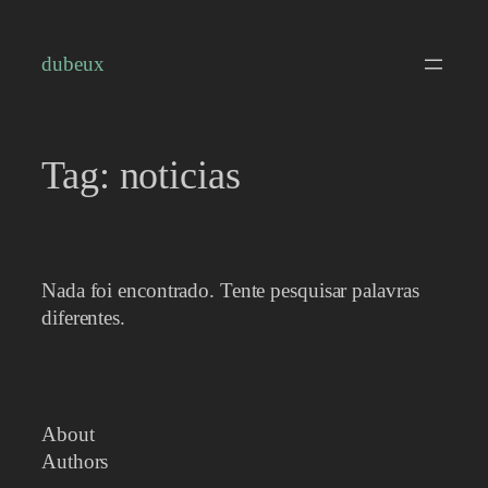
Pular
para
dubeux
o
conteúdo
Tag:
noticias
Nada foi encontrado. Tente pesquisar palavras
diferentes.
About
Authors